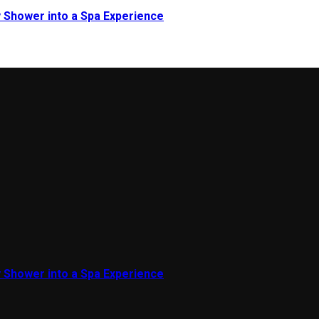
 Shower into a Spa Experience
 Shower into a Spa Experience