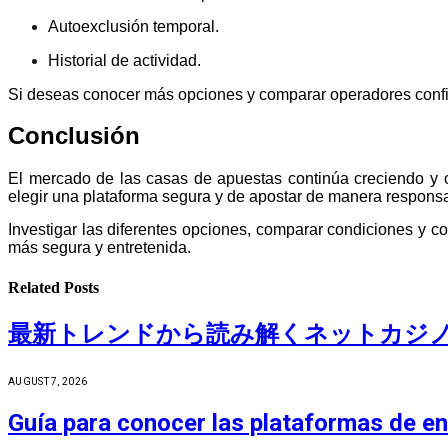
Autoexclusión temporal.
Historial de actividad.
Si deseas conocer más opciones y comparar operadores confi
Conclusión
El mercado de las casas de apuestas continúa creciendo y o
elegir una plataforma segura y de apostar de manera respons
Investigar las diferentes opciones, comparar condiciones y 
más segura y entretenida.
Related
Posts
最新トレンドから読み解くネットカジ
AUGUST 7, 2026
Guía para conocer las plataformas de en