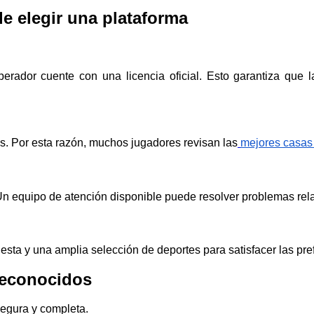
e elegir una plataforma
erador cuente con una licencia oficial. Esto garantiza que 
s. Por esta razón, muchos jugadores revisan las
mejores casas
 Un equipo de atención disponible puede resolver problemas rel
sta y una amplia selección de deportes para satisfacer las pre
reconocidos
segura y completa.