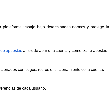
la plataforma trabaja bajo determinadas normas y protege la
 de apuestas
antes de abrir una cuenta y comenzar a apostar.
acionados con pagos, retiros o funcionamiento de la cuenta.
ferencias de cada usuario.