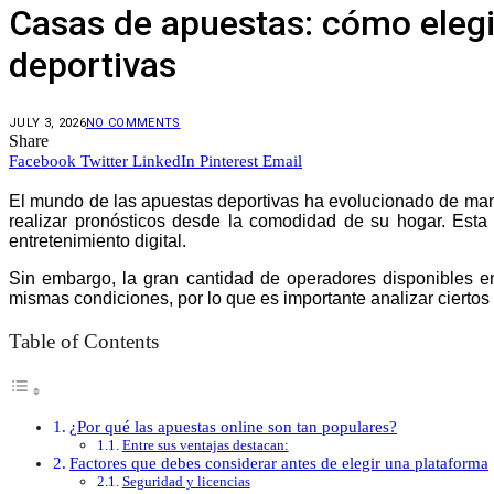
Casas de apuestas: cómo elegir
deportivas
JULY 3, 2026
NO COMMENTS
Share
Facebook
Twitter
LinkedIn
Pinterest
Email
El mundo de las apuestas deportivas ha evolucionado de maner
realizar pronósticos desde la comodidad de su hogar. Esta 
entretenimiento digital.
Sin embargo, la gran cantidad de operadores disponibles en
mismas condiciones, por lo que es importante analizar ciertos 
Table of Contents
¿Por qué las apuestas online son tan populares?
Entre sus ventajas destacan:
Factores que debes considerar antes de elegir una plataforma
Seguridad y licencias