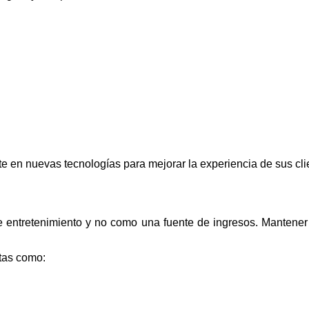
e en nuevas tecnologías para mejorar la experiencia de sus cl
entretenimiento y no como una fuente de ingresos. Mantener e
tas como: