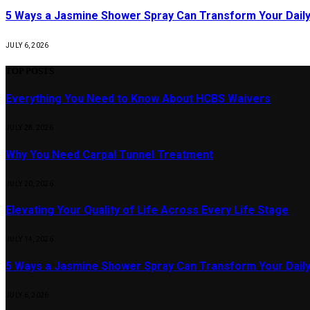
5 Ways a Jasmine Shower Spray Can Transform Your Daily
JULY 6, 2026
TOP POSTS
Everything You Need to Know About HCBS Waivers
JULY 28, 2026
Why You Need Carpal Tunnel Treatment
JULY 20, 2026
Elevating Your Quality of Life Across Every Life Stage
JULY 14, 2026
5 Ways a Jasmine Shower Spray Can Transform Your Daily
JULY 6, 2026