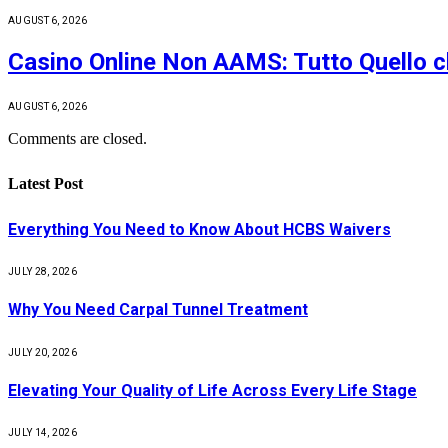
AUGUST 6, 2026
Casino Online Non AAMS: Tutto Quello ch
AUGUST 6, 2026
Comments are closed.
Latest Post
Everything You Need to Know About HCBS Waivers
JULY 28, 2026
Why You Need Carpal Tunnel Treatment
JULY 20, 2026
Elevating Your Quality of Life Across Every Life Stage
JULY 14, 2026