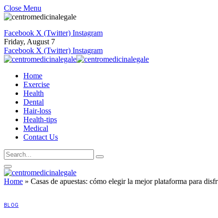
Close Menu
Facebook
X (Twitter)
Instagram
Friday, August 7
Facebook
X (Twitter)
Instagram
Home
Exercise
Health
Dental
Hair-loss
Health-tips
Medical
Contact Us
Home
»
Casas de apuestas: cómo elegir la mejor plataforma para disfr
BLOG