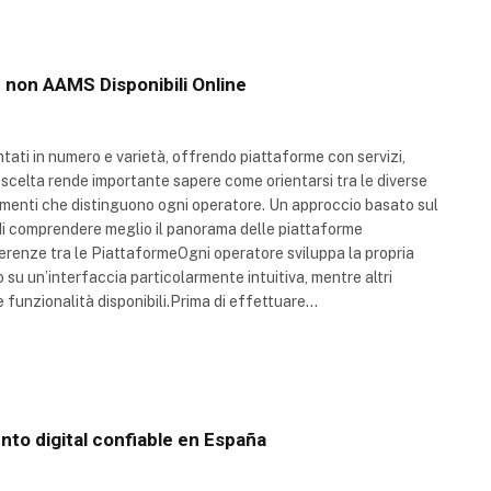
e non AAMS Disponibili Online
tati in numero e varietà, offrendo piattaforme con servizi,
 scelta rende importante sapere come orientarsi tra le diverse
lementi che distinguono ogni operatore. Un approccio basato sul
 di comprendere meglio il panorama delle piattaforme
ferenze tra le PiattaformeOgni operatore sviluppa la propria
 su un’interfaccia particolarmente intuitiva, mentre altri
e funzionalità disponibili.Prima di effettuare…
to digital confiable en España