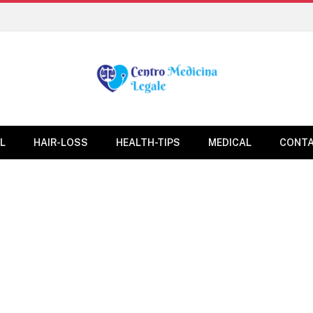
L
HAIR-LOSS
HEALTH-TIPS
MEDICAL
CONTA