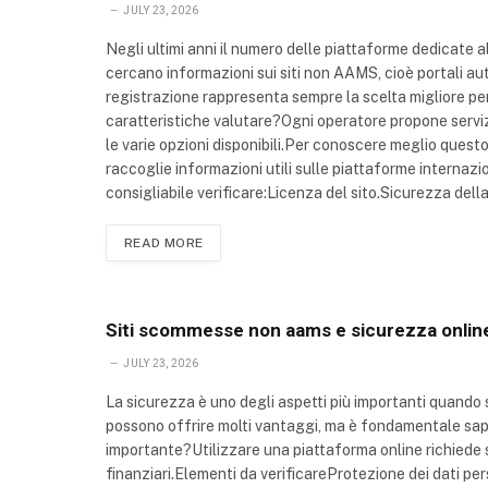
JULY 23, 2026
Negli ultimi anni il numero delle piattaforme dedicate a
cercano informazioni sui siti non AAMS, cioè portali aut
registrazione rappresenta sempre la scelta migliore pe
caratteristiche valutare?Ogni operatore propone serviz
le varie opzioni disponibili.Per conoscere meglio quest
raccoglie informazioni utili sulle piattaforme interna
consigliabile verificare:Licenza del sito.Sicurezza del
READ MORE
Siti scommesse non aams e sicurezza online
JULY 23, 2026
La sicurezza è uno degli aspetti più importanti quando 
possono offrire molti vantaggi, ma è fondamentale sape
importante?Utilizzare una piattaforma online richiede 
finanziari.Elementi da verificareProtezione dei dati p