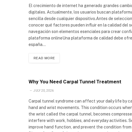
El crecimiento de internet ha generado grandes cambio
digitales. Actualmente, los usuarios buscan plataform
sencilla desde cualquier dispositivo.Antes de seleccio
conocer qué factores pueden influir en la calidad del se
navegación son elementos esenciales para crear confia
plataforma onlineUna plataforma de calidad debe ofrece
españa…
READ MORE
Why You Need Carpal Tunnel Treatment
JULY 20, 2026
Carpal tunnel syndrome can affect your daily life by c
hand and wrist movements. This condition occurs when
the wrist called the carpal tunnel, becomes compress
interfere with work, hobbies, and everyday activities.
improve hand function, and prevent the condition from 