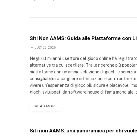
Siti Non AAMS: Guida alle Piattaforme con L
JULY 23, 2026
Negli ultimi anni il settore del gioco online ha registra
alternative tra cui scegliere. Tra le ricerche più popola
piattaforme con un’ampia selezione di giochi e servizi i
consigliabile raccogliere informazioni e confrontare le
vivere un’esperienza di gioco più sicura e piacevole.I m
giochi sviluppati da software house di fama mondiale, ol
READ MORE
Siti non AAMS: una panoramica per chi vuole