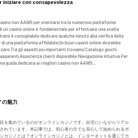
er iniziare con consapevolezza
 casino non AAMS per orientarsi tra le numerose piattaforme
e di un casinò online è fondamentale per effettuare una scelta
rarsi è consigliabile dedicare qualche minuto alla verifica delle
che di una piattaforma affidabileUn buon casinò online dovrebbe
zzare.Tra gli aspetti più importanti troviamo:Catalogo giochi
sparenti.Assistenza clienti disponibile.Navigazione intuitiva.Per
una guida dedicata ai i migliori casino non AAMS…
ノの魅力
目を集めているのがオンラインカジノです。自宅にいながらリアル
されています。本記事では、初心者の方でも安心して始められるポ
ンカジノとは？オンラインカジノとは、インターネットを通じてカ