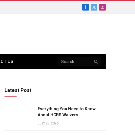
Facebook
X
Instagram
(Twitter)
CT US
Latest Post
Everything You Need to Know
About HCBS Waivers
JULY 28, 2026