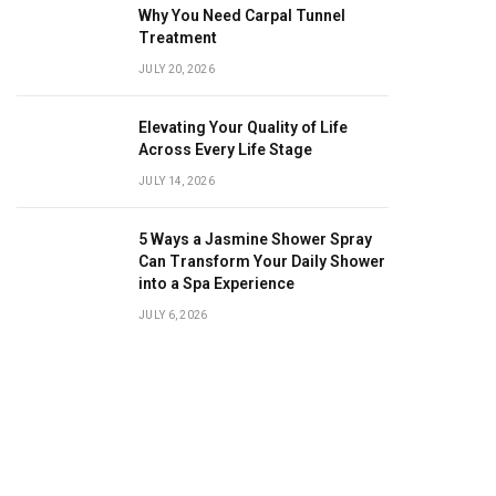
Why You Need Carpal Tunnel
Treatment
JULY 20, 2026
Elevating Your Quality of Life
Across Every Life Stage
JULY 14, 2026
5 Ways a Jasmine Shower Spray
Can Transform Your Daily Shower
into a Spa Experience
JULY 6, 2026