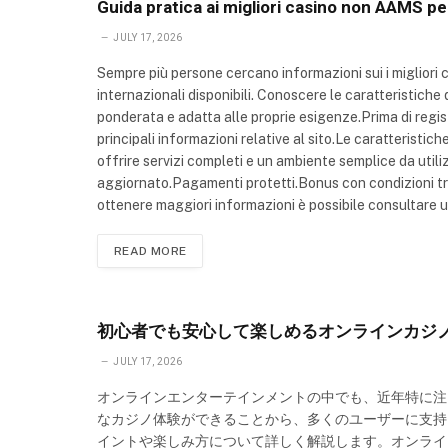
Guida pratica ai migliori casino non AAMS p
JULY 17, 2026
Sempre più persone cercano informazioni sui i migliori
internazionali disponibili. Conoscere le caratteristich
ponderata e adatta alle proprie esigenze.Prima di regist
principali informazioni relative al sito.Le caratteristi
offrire servizi completi e un ambiente semplice da utili
aggiornato.Pagamenti protetti.Bonus con condizioni tra
ottenere maggiori informazioni è possibile consultare 
READ MORE
初心者でも安心して楽しめるオンラインカジ
JULY 17, 2026
オンラインエンターテインメントの中でも、近年特に注
なカジノ体験ができることから、多くのユーザーに支持
イントや楽しみ方について詳しく解説します。オンライ